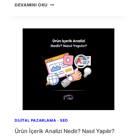
SEO
DEVAMINI OKU
UYUMLU
İÇERIK
ALMADAN
ÖNCE
SORULMASI
GEREKEN
10
SORU
DIJITAL PAZARLAMA
-
SEO
Ürün İçerik Analizi Nedir? Nasıl Yapılır?