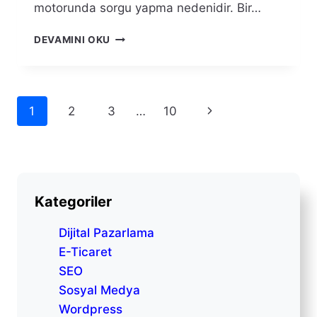
motorunda sorgu yapma nedenidir. Bir…
ARAMA
DEVAMINI OKU
NIYETI
(SEARCH
INTENT)
NEDIR?
Sayfa
Sonraki
1
2
3
…
10
navigasyonu
Sayfa
Kategoriler
Dijital Pazarlama
E-Ticaret
SEO
Sosyal Medya
Wordpress