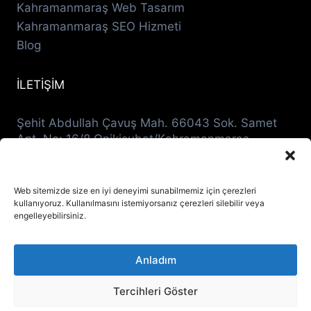
Kahramanmaraş Web Tasarım
Kahramanmaraş SEO Hizmeti
Blog
İLETİŞİM
Şehit Abdullah Çavuş Mah. 66043 Sok. Samet
Apt. No: 16/8 Onikişubat/Kahramanmaraş
0536 942 2400
destek@mcgdijital.com
Web sitemizde size en iyi deneyimi sunabilmemiz için çerezleri
kullanıyoruz. Kullanılmasını istemiyorsanız çerezleri silebilir veya
engelleyebilirsiniz.
Anladım
© 2026 MCG Dijital Pazarlama Ajansı - Tüm
Hakları Saklıdır.
Tercihleri Göster