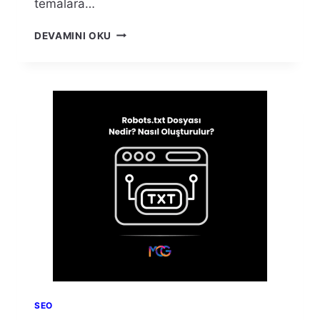
temalara…
2025’IN
DEVAMINI OKU
EN
İYI
SEO
UYUMLU
WORDPRESS
TEMALARI
SEO