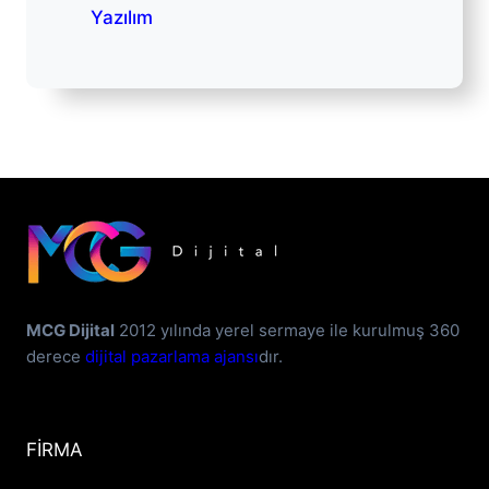
Yazılım
MCG Dijital
2012 yılında yerel sermaye ile kurulmuş 360
derece
dijital pazarlama ajansı
dır.
FİRMA