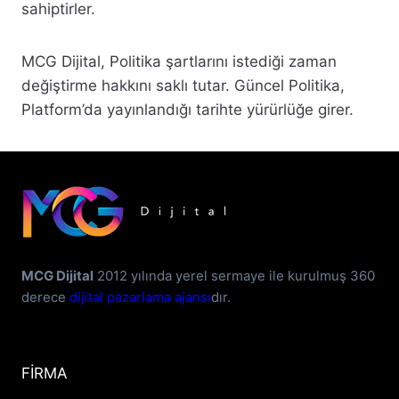
sahiptirler.
MCG Dijital, Politika şartlarını istediği zaman
değiştirme hakkını saklı tutar. Güncel Politika,
Platform’da yayınlandığı tarihte yürürlüğe girer.
MCG Dijital
2012 yılında yerel sermaye ile kurulmuş 360
derece
dijital pazarlama ajansı
dır.
FİRMA