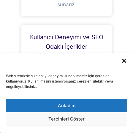
sunarız.
Kullanıcı Deneyimi ve SEO
Odaklı İçerikler
Kullanıcıların ihtiyaçlarını
karşılayacak şekilde anlaşılır ve
değerli içerikler üreterek arama
Web sitemizde size en iyi deneyimi sunabilmemiz için çerezleri
motoru algoritmalarına uygun
kullanıyoruz. Kullanılmasını istemiyorsanız çerezleri silebilir veya
olarak düzenleriz.
engelleyebilirsiniz.
Anladım
Tercihleri Göster
Hızlı/Etkili İletişim
Bizimle çalışırken her zaman