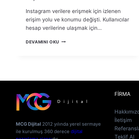
Instagram verilere erişmek için izlenen
erişim yolu ve konumu değişti. Kullanıcılar
hesap verilerine ulaşmak için…
INSTAGRAM’DA
DEVAMINI OKU
VERILERE
ERIŞ
NEREYE
TAŞINDI?
FİRMA
Hakkımız
İletişim
MCG Dijital
2012 yılında yerel sermaye
Referansl
ile kurulmuş 360 derece
dijital
Teklif Al
pazarlama ajansı
dır.