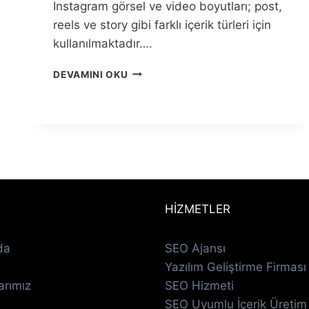
Instagram görsel ve video boyutları; post,
reels ve story gibi farklı içerik türleri için
kullanılmaktadır….
INSTAGRAM
DEVAMINI OKU
GÖRSEL
VE
VIDEO
BOYUTLARI
HİZMETLER
da
SEO Ajansı
Yazılım Geliştirme Firması
arımız
SEO Hizmeti
SEO Uyumlu İçerik Üretim