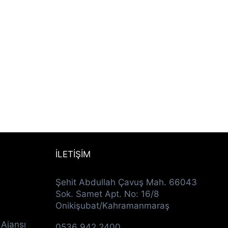
İLETİŞİM
Şehit Abdullah Çavuş Mah. 66043
Sok. Samet Apt. No: 16/8
Onikişubat/Kahramanmaraş
 Ajansı
0536 942 2400