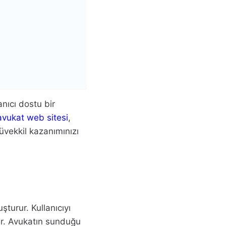
nıcı dostu bir
avukat web sitesi
,
müvekkil kazanımınızı
uşturur. Kullanıcıyı
ır. Avukatın sunduğu