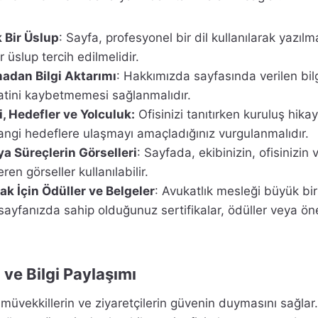
 Bir Üslup
: Sayfa, profesyonel bir dil kullanılarak yazılm
 üslup tercih edilmelidir.
dan Bilgi Aktarımı
: Hakkımızda sayfasında verilen bilg
tini kaybetmemesi sağlanmalıdır.
, Hedefler ve Yolculuk:
Ofisinizi tanıtırken kuruluş hikay
angi hedeflere ulaşmayı amaçladığınız vurgulanmalıdır.
ya Süreçlerin Görselleri
: Sayfada, ekibinizin, ofisinizin
ren görseller kullanılabilir.
k İçin Ödüller ve Belgeler
: Avukatlık mesleği büyük bi
sayfanızda sahip olduğunuz sertifikalar, ödüller veya ön
ve Bilgi Paylaşımı
 müvekkillerin ve ziyaretçilerin güvenin duymasını sağlar