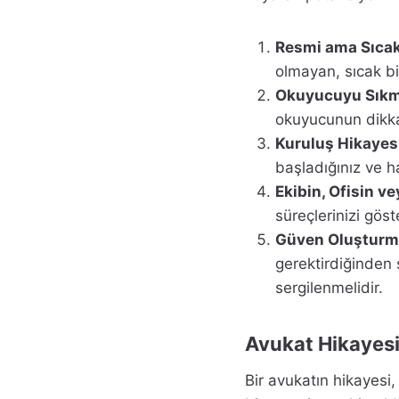
Resmi ama Sıcak
olmayan, sıcak bir
Okuyucuyu Sıkma
okuyucunun dikka
Kuruluş Hikayesi
başladığınız ve h
Ekibin, Ofisin ve
süreçlerinizi göste
Güven Oluşturma
gerektirdiğinden 
sergilenmelidir.
Avukat Hikayesi 
Bir avukatın hikayesi,