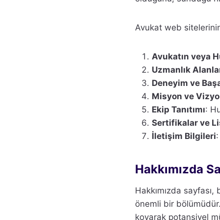
Avukat web sitelerinin
Avukatın veya H
Uzmanlık Alanla
Deneyim ve Başa
Misyon ve Vizy
Ekip Tanıtımı
: H
Sertifikalar ve L
İletişim Bilgileri
:
Hakkımızda Sa
Hakkımızda sayfası, bi
önemli bir bölümüdür
koyarak potansiyel mü