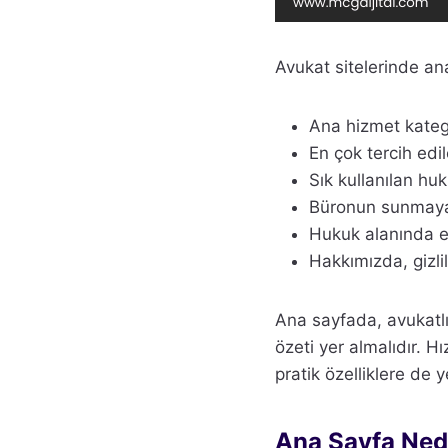
Avukat sitelerinde ana
Ana hizmet katego
En çok tercih edi
Sık kullanılan huk
Büronun sunmaya 
Hukuk alanında eğ
Hakkımızda, gizlil
Ana sayfada, avukatlık
özeti yer almalıdır. H
pratik özelliklere de y
Ana Sayfa Ned