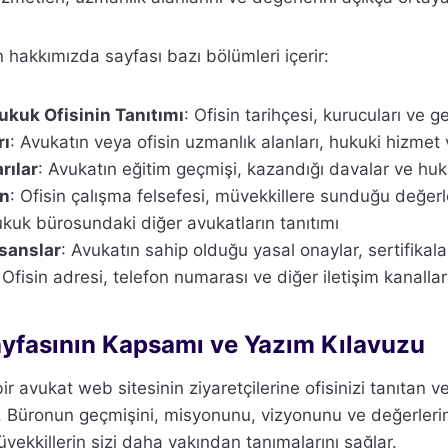
 hakkımızda sayfası bazı bölümleri içerir:
ukuk Ofisinin Tanıtımı
: Ofisin tarihçesi, kurucuları ve ge
rı
: Avukatın veya ofisin uzmanlık alanları, hukuki hizmet v
rılar
: Avukatın eğitim geçmişi, kazandığı davalar ve huku
on
: Ofisin çalışma felsefesi, müvekkillere sunduğu değerl
ukuk bürosundaki diğer avukatların tanıtımı
isanslar
: Avukatın sahip olduğu yasal onaylar, sertifikalar
 Ofisin adresi, telefon numarası ve diğer iletişim kanallar
yfasının Kapsamı ve Yazım Kılavuzu
r avukat web sitesinin ziyaretçilerine ofisinizi tanıtan 
. Büronun geçmişini, misyonunu, vizyonunu ve değerlerin
vekkillerin sizi daha yakından tanımalarını sağlar.