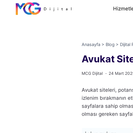
İçeriğe
Hizmetl
geç
Anasayfa
>
Blog
>
Dijita
Avukat Sit
MCG Dijital
24 Mart 202
Avukat siteleri, potan
izlenim bırakmanın etk
sayfalara sahip olmas
olması gereken sayfal