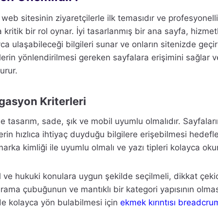
eb sitesinin ziyaretçilerle ilk temasıdır ve profesyonellik,
ritik bir rol oynar. İyi tasarlanmış bir ana sayfa, hizmetl
a ulaşabileceği bilgileri sunar ve onların sitenizde geçirdi
lerin yönlendirilmesi gereken sayfalara erişimini sağlar v
urur.
gasyon Kriterleri
e tasarım, sade, şık ve mobil uyumlu olmalıdır. Sayfaları
erin hızlıca ihtiyaç duyduğu bilgilere erişebilmesi hedef
marka kimliği ile uyumlu olmalı ve yazı tipleri kolayca okun
 ve hukuki konulara uygun şekilde seçilmeli, dikkat çekic
 arama çubuğunun ve mantıklı bir kategori yapısının olmas
inde kolayca yön bulabilmesi için
ekmek kırıntısı breadcru