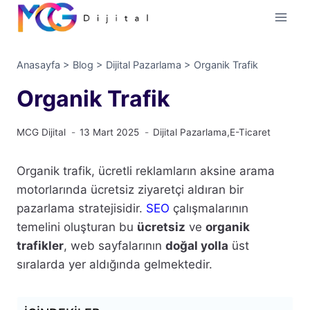
İçeriğe
geç
Anasayfa
>
Blog
>
Dijital Pazarlama
>
Organik Trafik
Organik Trafik
MCG Dijital
13 Mart 2025
Dijital Pazarlama
,
E-Ticaret
Organik trafik, ücretli reklamların aksine arama
motorlarında ücretsiz ziyaretçi aldıran bir
pazarlama stratejisidir.
SEO
çalışmalarının
temelini oluşturan bu
ücretsiz
ve
organik
trafikler
, web sayfalarının
doğal yolla
üst
sıralarda yer aldığında gelmektedir.