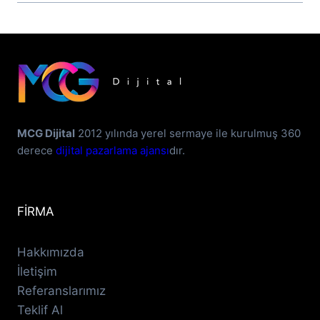
MCG Dijital
2012 yılında yerel sermaye ile kurulmuş 360
derece
dijital pazarlama ajansı
dır.
FİRMA
Hakkımızda
İletişim
Referanslarımız
Teklif Al