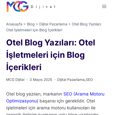
İçeriğe
geç
Anasayfa
>
Blog
>
Dijital Pazarlama
>
Otel Blog Yazıları:
Otel İşletmeleri için Blog İçerikleri
Otel Blog Yazıları: Otel
İşletmeleri için Blog
İçerikleri
MCG Dijital
3 Mayıs 2025
Dijital Pazarlama
,
SEO
Otel blog yazıları, markanın
SEO (Arama Motoru
Optimizasyonu)
başarısı için gereklidir. Otel
işletmeleri için arama motoru kullanıcıları ile
organik iletişim kurmanın yolu blog yazılarıdır.