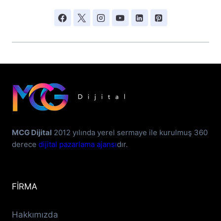
MCG Dijital
2012 yılında yerel sermaye ile kurulmuş 360
derece
dijital pazarlama ajansı
dır.
FİRMA
Hakkımızda