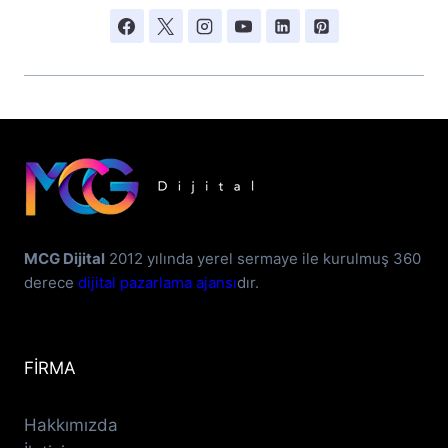
MCG Dijital
2012 yılında yerel sermaye ile kurulmuş 360
derece
dijital pazarlama ajansı
dır.
FİRMA
Hakkımızda