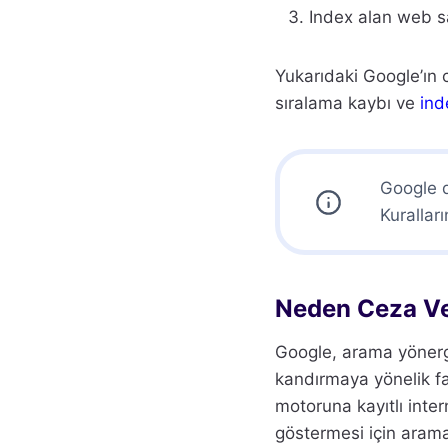
Index alan web sa
Yukarıdaki Google’ın c
sıralama kaybı ve
ind
Google
Kurallar
Neden Ceza Ve
Google, arama yönergel
kandırmaya yönelik faa
motoruna kayıtlı inter
göstermesi için aram