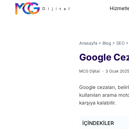
İçeriğe
Hizmetl
geç
Anasayfa
>
Blog
>
SEO
Google Cez
MCG Dijital
3 Ocak 202
Google cezaları, beli
kullanılan arama moto
karşıya kalabilir.
İÇİNDEKİLER