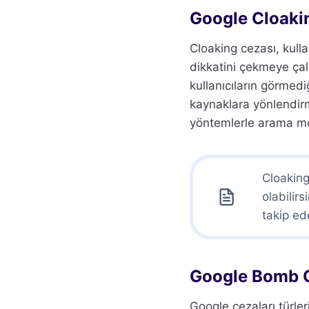
Google Cloaki
Cloaking cezası, kull
dikkatini çekmeye çalı
kullanıcıların görmedi
kaynaklara yönlendirme
yöntemlerle arama moto
Cloaking
olabilir
takip ede
Google Bomb 
Google cezaları türleri