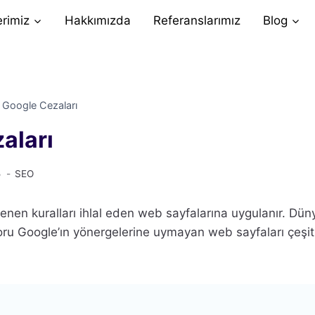
erimiz
Hakkımızda
Referanslarımız
Blog
>
Google Cezaları
aları
5
SEO
rlenen kuralları ihlal eden web sayfalarına uygulanır. Dü
ru Google’ın yönergelerine uymayan web sayfaları çeşitli