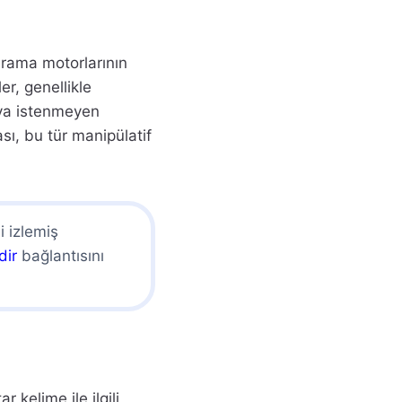
arama motorlarının
er, genellikle
veya istenmeyen
sı, bu tür manipülatif
i izlemiş
dir
bağlantısını
 kelime ile ilgili