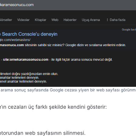
arama sonuç sayfasında Google cezası yiyen bir web sayfası görünme
 cezaları üç farklı şekilde kendini gösterir:
orundan web sayfasının silinmesi.