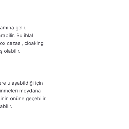
amına gelir.
bilir. Bu ihlal
box cezası, cloaking
olabilir.
re ulaşabildiği için
silinmeleri meydana
sinin önüne geçebilir.
bilir.