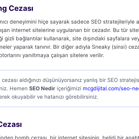
ng Cezası
anıcı deneyimini hiçe sayarak sadece SEO stratejileriyle 
şan internet sitelerine uygulanan bir cezadır. Bu tür sitel
ği gizli bağlantılar kullanarak, site dışındaki sayfalara 
ler yaparak tanınır. Bir diğer adıyla Sneaky (sinsi) ceza
rlarını yanıltmaya çalışan sitelere verilir.
 cezası aldığınızı düşünüyorsanız yanlış bir SEO stratejis
siniz. Hemen
SEO Nedir
içeriğimizi
mcgdijital.com/seo-ne
rek okuyabilir ve hatanızı görebilirsiniz.
Cezası
nden bomb cezası, bir internet sitesinin, belirli bir anahtar