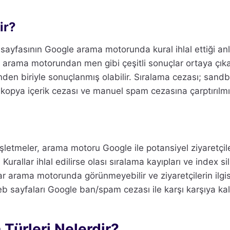
ir?
sayfasının Google arama motorunda kural ihlal ettiği anl
 arama motorundan men gibi çeşitli sonuçlar ortaya çıkara
inden biriyle sonuçlanmış olabilir. Sıralama cezası; sand
kopya içerik cezası ve manuel spam cezasına çarptırılmış 
işletmeler, arama motoru Google ile potansiyel ziyaretçile
 Kurallar ihlal edilirse olası sıralama kayıpları ve index 
falar arama motorunda görünmeyebilir ve ziyaretçilerin ilgi
 sayfaları Google ban/spam cezası ile karşı karşıya kala
Türleri Nelerdir?