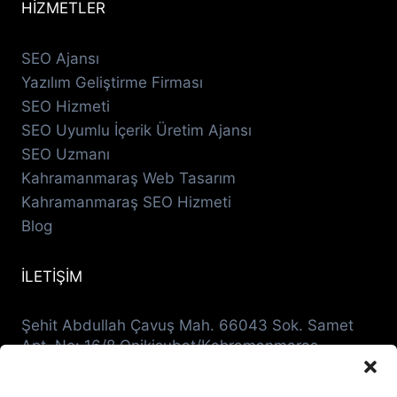
HİZMETLER
SEO Ajansı
Yazılım Geliştirme Firması
SEO Hizmeti
SEO Uyumlu İçerik Üretim Ajansı
SEO Uzmanı
Kahramanmaraş Web Tasarım
Kahramanmaraş SEO Hizmeti
Blog
İLETİŞİM
Şehit Abdullah Çavuş Mah. 66043 Sok. Samet
Apt. No: 16/8 Onikişubat/Kahramanmaraş
0536 942 2400